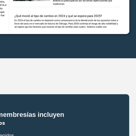
membresías incluyen
os
tenidos