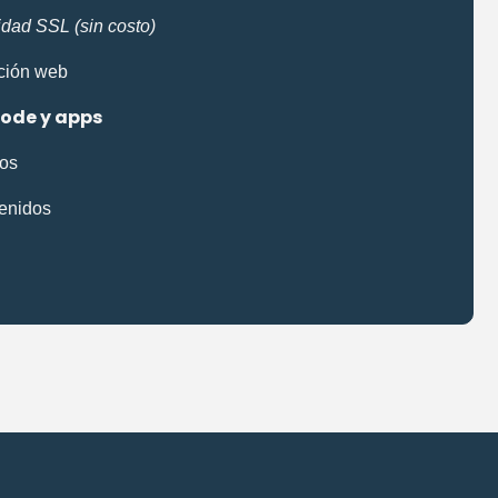
idad SSL (sin costo)
ción web
ode y apps
dos
tenidos