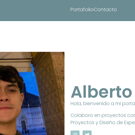
Portafolio
Contacto
Alberto
Hola, bienvenido a mi porta
Colaboro en proyectos con 
Proyectos y Diseño de Expe